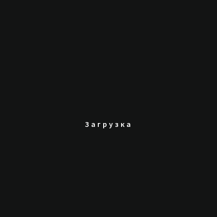
состоялась свадьба Вячеслава и Валерии.
Загрузка